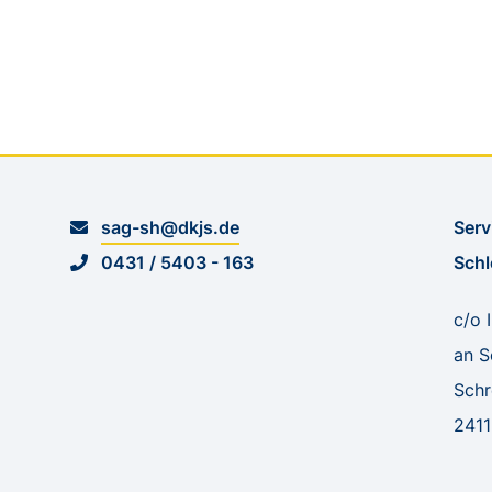
sag-sh@dkjs.de
Serv
0431 / 5403 - 163
Schl
c/o 
an S
Sch
2411