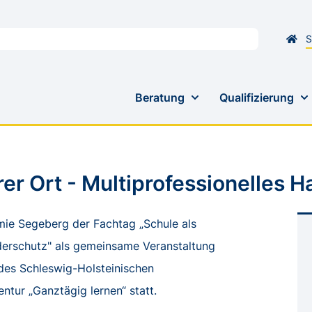
S
Beratung
Qualifizierung
er Ort - Multiprofessionelles 
Rechtliche Grundlagen
e Segeberg der Fachtag „Schule als
Antragsverfahren
Basiskurs
nderschutz" als gemeinsame Veranstaltung
FAQ
Aufbaukurs
 des Schleswig-Holsteinischen
Qualitätsbereiche
Volkshochs
ntur „Ganztägig lernen“ statt.
Gute Praxis
Termine